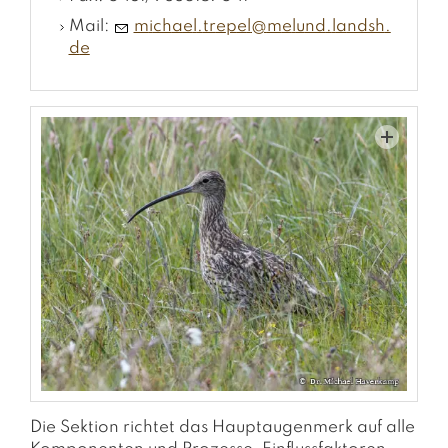
Mail:
m
ch
l
tr
p
l
m
l
nd
l
ndsh
d
Die Sektion richtet das Hauptaugenmerk auf alle